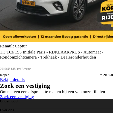
Renault Captur
1.3 TCe 155 Initiale Paris - RIJKLAARPRIJS - Automaat -
Rondomzichtcamera - Trekhaak - Dealeronderhouden
2019
56.815 km
Benzine
Kopen
€ 20.950
Bekijk details
Zoek een vestiging
Om meteen een afspraak te maken bij één van onze filialen
Zoek een vestiging
Onderhoud
Grote Beurt
Over ons
Leaseonderhoud