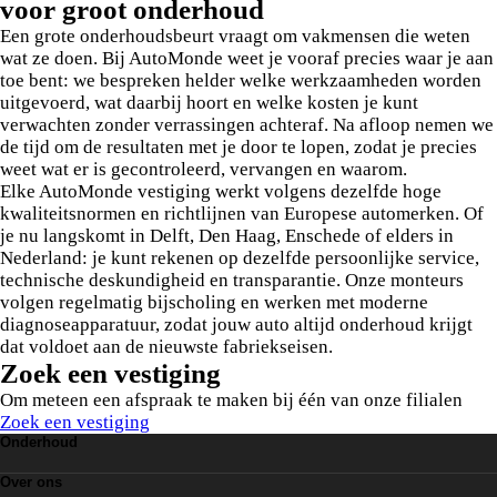
voor groot onderhoud
Een grote onderhoudsbeurt vraagt om vakmensen die weten
wat ze doen. Bij AutoMonde weet je vooraf precies waar je aan
toe bent: we bespreken helder welke werkzaamheden worden
uitgevoerd, wat daarbij hoort en welke kosten je kunt
verwachten zonder verrassingen achteraf. Na afloop nemen we
de tijd om de resultaten met je door te lopen, zodat je precies
weet wat er is gecontroleerd, vervangen en waarom.
Elke AutoMonde vestiging werkt volgens dezelfde hoge
kwaliteitsnormen en richtlijnen van Europese automerken. Of
je nu langskomt in Delft, Den Haag, Enschede of elders in
Nederland: je kunt rekenen op dezelfde persoonlijke service,
technische deskundigheid en transparantie. Onze monteurs
volgen regelmatig bijscholing en werken met moderne
diagnoseapparatuur, zodat jouw auto altijd onderhoud krijgt
dat voldoet aan de nieuwste fabriekseisen.
Zoek een vestiging
Om meteen een afspraak te maken bij één van onze filialen
Zoek een vestiging
Onderhoud
Grote Beurt
Over ons
Leaseonderhoud