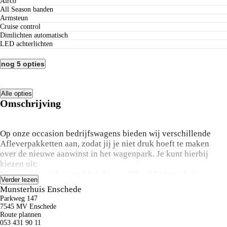
Airco
All Season banden
Armsteun
Cruise control
Dimlichten automatisch
LED achterlichten
nog 5 opties
Alle opties
Omschrijving
Op onze occasion bedrijfswagens bieden wij verschillende
Afleverpakketten aan, zodat jij je niet druk hoeft te maken
over de nieuwe aanwinst in het wagenpark. Je kunt hierbij
kiezen uit:
Munsterhuis Afleverpakket C t.w.v. €0,- of Munsterhuis
Verder lezen
Afleverpakket D t.w.v. €745,- excl. BTW. Hierbij is
Munsterhuis Enschede
Afleverpakket C standaard op al onze occasion
Parkweg 147
bedrijfswagens, Afleverpakket D is optioneel en niet verplicht
7545 MV Enschede
bij aankoop van deze bus. De inhoud van deze pakketten tref
Route plannen
053 431 90 11
je aan op de laatste afbeelding van deze advertentie. Vraag