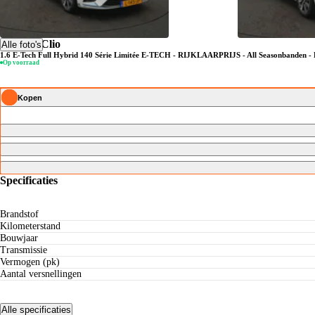
Renault Clio
Alle foto's
1.6 E-Tech Full Hybrid 140 Série Limitée E-TECH - RIJKLAARPRIJS - All Seasonbanden 
Op voorraad
Kopen
Specificaties
Brandstof
Kilometerstand
Bouwjaar
Transmissie
Vermogen (pk)
Aantal versnellingen
Alle specificaties