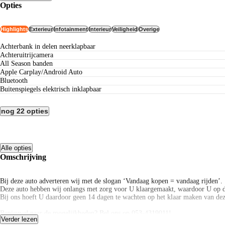
Opties
Highlights
Exterieur
Infotainment
Interieur
Veiligheid
Overige
Achterbank in delen neerklapbaar
Achteruitrijcamera
All Season banden
Apple Carplay/Android Auto
Bluetooth
Buitenspiegels elektrisch inklapbaar
nog 22 opties
Alle opties
Omschrijving
Bij deze auto adverteren wij met de slogan ‘Vandaag kopen = vandaag rijden’.
Deze auto hebben wij onlangs met zorg voor U klaargemaakt, waardoor U op d
Bij ons hoeft U daardoor geen 14 dagen te wachten op het klaar maken van dez
Benieuwd naar de mogelijkheden? Bel ons op 053-4319011!
Verder lezen