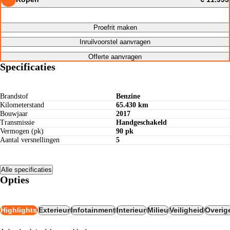
Proefrit maken
Inruilvoorstel aanvragen
Offerte aanvragen
Specificaties
Brandstof
Benzine
Kilometerstand
65.430 km
Bouwjaar
2017
Transmissie
Handgeschakeld
Vermogen (pk)
90 pk
Aantal versnellingen
5
Alle specificaties
Opties
Highlights
Exterieur
Infotainment
Interieur
Milieu
Veiligheid
Overig