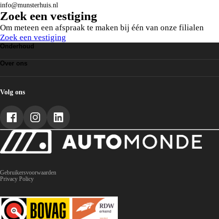
info@munsterhuis.nl
Zoek een vestiging
Om meteen een afspraak te maken bij één van onze filialen
Zoek een vestiging
Onderhoud
Grote Beurt
Over ons
Leaseonderhoud
APK
Over AutoMonde
Vestigingen
AutoMonde worden
Volg ons
Gebruikersvoorwaarden
Privacy Policy