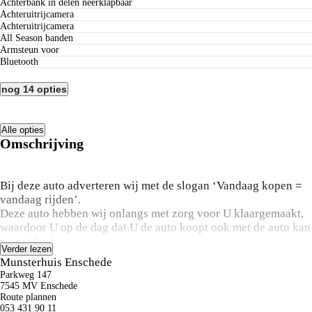
Achterbank in delen neerklapbaar
Achteruitrijcamera
Achteruitrijcamera
All Season banden
Armsteun voor
Bluetooth
nog 14 opties
Alle opties
Omschrijving
Bij deze auto adverteren wij met de slogan ‘Vandaag kopen =
vandaag rijden’.
Deze auto hebben wij onlangs met zorg voor U klaargemaakt,
waardoor U op de dag dat U de auto koopt ook met de auto kan
wegrijden!
Verder lezen
Bij ons hoeft U daardoor geen 14 dagen te wachten op het
Munsterhuis Enschede
klaar maken van deze auto.
Parkweg 147
7545 MV Enschede
Benieuwd naar de mogelijkheden? Bel ons op 053-4319011!
Route plannen
053 431 90 11