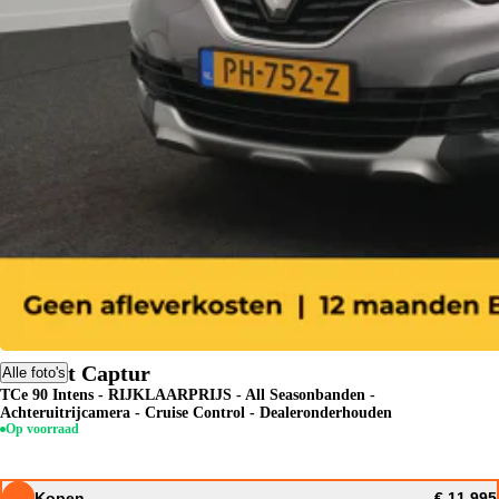
Renault Captur
Alle foto's
TCe 90 Intens - RIJKLAARPRIJS - All Seasonbanden -
Achteruitrijcamera - Cruise Control - Dealeronderhouden
Op voorraad
Kopen
€ 11.995