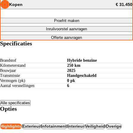
Kopen
€ 31.450
Proefrit maken
Inruilvoorstel aanvragen
Offerte aanvragen
Specificaties
Brandstof
Hybride benzine
Kilometerstand
250 km
Bouwjaar
2025
Transmissie
Handgeschakeld
Vermogen (pk)
0 pk
Aantal versnellingen
6
Alle specificaties
Opties
Highlights
Exterieur
Infotainment
Interieur
Veiligheid
Overige