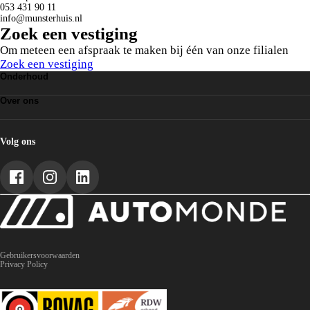
053 431 90 11
info@munsterhuis.nl
Zoek een vestiging
Om meteen een afspraak te maken bij één van onze filialen
Zoek een vestiging
Onderhoud
Grote Beurt
Over ons
Leaseonderhoud
APK
Over AutoMonde
Vestigingen
AutoMonde worden
Volg ons
Gebruikersvoorwaarden
Privacy Policy