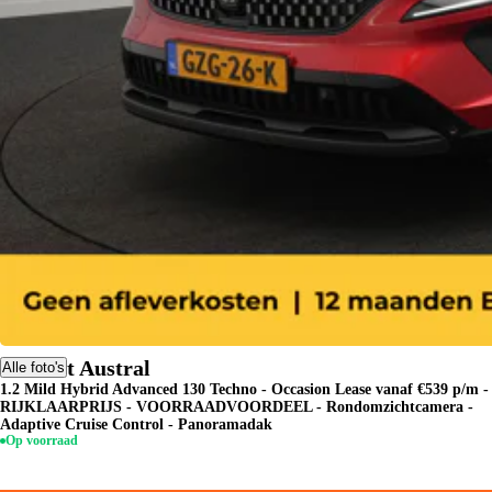
Renault Austral
Alle foto's
1.2 Mild Hybrid Advanced 130 Techno - Occasion Lease vanaf €539 p/m -
RIJKLAARPRIJS - VOORRAADVOORDEEL - Rondomzichtcamera -
Adaptive Cruise Control - Panoramadak
Op voorraad