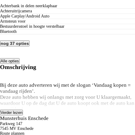
Achterbank in delen neerklapbaar
Achteruitrijcamera
Apple Carplay/Android Auto
Armsteun voor
Bestuurdersstoel in hoogte verstelbaar
Bluetooth
nog 37 opties
Alle opties
Omschrijving
Bij deze auto adverteren wij met de slogan ‘Vandaag kopen =
vandaag rijden’.
Deze auto hebben wij onlangs met zorg voor U klaargemaakt,
waardoor U op de dag dat U de auto koopt ook met de auto kan
wegrijden!
Verder lezen
Bij ons hoeft U daardoor geen 14 dagen te wachten op het
Munsterhuis Enschede
klaar maken van deze auto.
Parkweg 147
7545 MV Enschede
Benieuwd naar de mogelijkheden? Bel ons op 053-4319011!
Route plannen