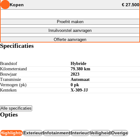
Kopen
€ 27.500
Proefrit maken
Inruilvoorstel aanvragen
Offerte aanvragen
Specificaties
Brandstof
Hybride
Kilometerstand
79.380 km
Bouwjaar
2023
Transmissie
Automaat
Vermogen (pk)
0 pk
Kenteken
X-309-JJ
Alle specificaties
Opties
Highlights
Exterieur
Infotainment
Interieur
Veiligheid
Overige