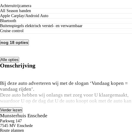
Achteruitrijcamera
All Season banden
Apple Carplay/Android Auto
Bluetooth
Buitenspiegels elektrisch verstel- en verwarmbaar
Cruise control
nog 18 opties
Alle opties
Omschrijving
Bij deze auto adverteren wij met de slogan ‘Vandaag kopen =
vandaag rijden’.
Deze auto hebben wij onlangs met zorg voor U klaargemaakt,
waardoor U op de dag dat U de auto koopt ook met de auto kan
wegrijden!
Verder lezen
Bij ons hoeft U daardoor geen 14 dagen te wachten op het
Munsterhuis Enschede
klaar maken van deze auto.
Parkweg 147
7545 MV Enschede
Benieuwd naar de mogelijkheden? Bel ons op 053-4319011!
Route plannen