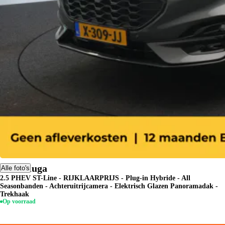
Ford Kuga
Alle foto's
2.5 PHEV ST-Line - RIJKLAARPRIJS - Plug-in Hybride - All
Seasonbanden - Achteruitrijcamera - Elektrisch Glazen Panoramadak -
Trekhaak
Op voorraad