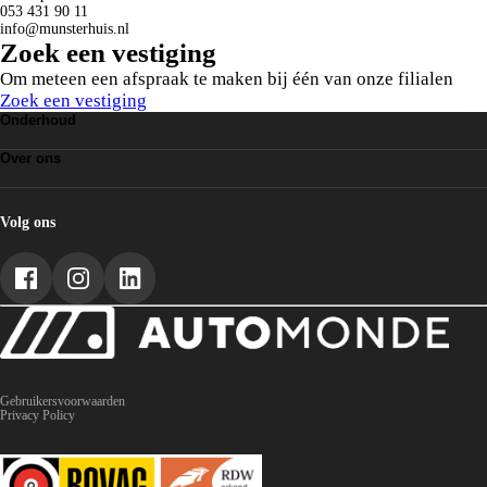
053 431 90 11
info@munsterhuis.nl
Zoek een vestiging
Om meteen een afspraak te maken bij één van onze filialen
Zoek een vestiging
Onderhoud
Grote Beurt
Over ons
Leaseonderhoud
APK
Over AutoMonde
Vestigingen
AutoMonde worden
Volg ons
Gebruikersvoorwaarden
Privacy Policy