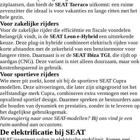
zitplaatsen, dan biedt de
SEAT Tarraco
uitkomst: een ruime
zevenzitter die ideaal is voor vakanties en lange ritten met het
hele gezin.
Voor zakelijke rijders
Voor de zakelijke rijder die efficiëntie en fiscale voordelen
belangrijk vindt, is de
SEAT Leon e-Hybrid
een uitstekende
keuze. Deze plug-in hybride combineert elektrisch rijden voor
korte afstanden met de zekerheid van een benzinemotor voor
langere ritten. Daarnaast is er de
SEAT Ibiza TGI
, die rijdt op
aardgas (CNG). Deze variant is niet alleen duurzaam, maar ook
kostenbesparend in gebruik.
Voor sportieve rijders
Wie meer pit zoekt, komt uit bij de sportieve SEAT Cupra
modellen. Deze uitvoeringen, die later zijn uitgegroeid tot het
zelfstandige merk Cupra, combineren extra vermogen met een
opvallend sportief design. Daarmee spreken ze bestuurders aan
die houden van dynamiek en prestaties, zonder in te leveren op
het dagelijkse gebruiksgemak.
Nieuwsgierig naar onze SEAT-modellen? Bij ons vind je een
ruim aanbod aan occasions.
De elektrificatie bij SEAT
SEAT investeert volop in elektrische mobiliteit. Samen met