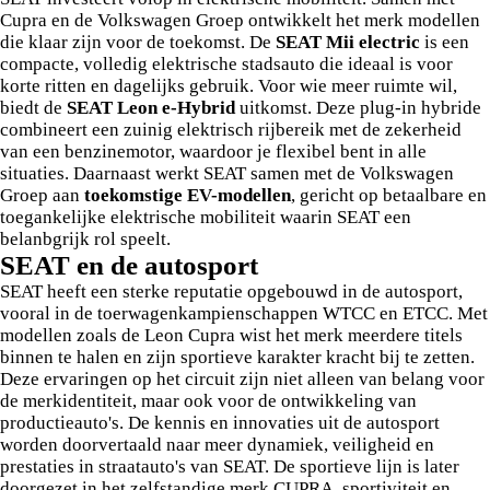
Cupra en de Volkswagen Groep ontwikkelt het merk modellen
die klaar zijn voor de toekomst. De
SEAT Mii electric
is een
compacte, volledig elektrische stadsauto die ideaal is voor
korte ritten en dagelijks gebruik. Voor wie meer ruimte wil,
biedt de
SEAT Leon e-Hybrid
uitkomst. Deze plug-in hybride
combineert een zuinig elektrisch rijbereik met de zekerheid
van een benzinemotor, waardoor je flexibel bent in alle
situaties. Daarnaast werkt SEAT samen met de Volkswagen
Groep aan
toekomstige EV-modellen
, gericht op betaalbare en
toegankelijke elektrische mobiliteit waarin SEAT een
belanbgrijk rol speelt.
SEAT en de autosport
SEAT heeft een sterke reputatie opgebouwd in de autosport,
vooral in de toerwagenkampienschappen WTCC en ETCC. Met
modellen zoals de Leon Cupra wist het merk meerdere titels
binnen te halen en zijn sportieve karakter kracht bij te zetten.
Deze ervaringen op het circuit zijn niet alleen van belang voor
de merkidentiteit, maar ook voor de ontwikkeling van
productieauto's. De kennis en innovaties uit de autosport
worden doorvertaald naar meer dynamiek, veiligheid en
prestaties in straatauto's van SEAT. De sportieve lijn is later
doorgezet in het zelfstandige merk CUPRA, sportiviteit en