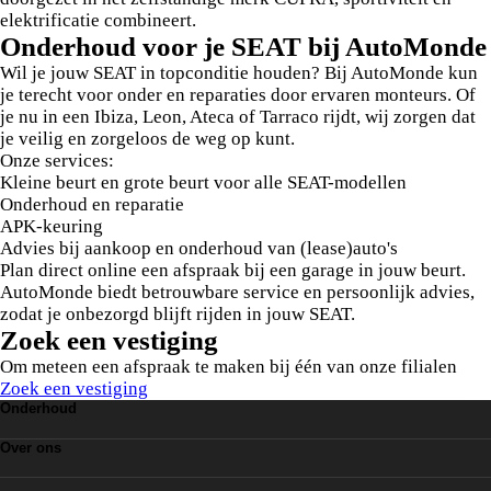
elektrificatie combineert.
Onderhoud voor je SEAT bij AutoMonde
Wil je jouw SEAT in topconditie houden? Bij AutoMonde kun
je terecht voor onder en reparaties door ervaren monteurs. Of
je nu in een Ibiza, Leon, Ateca of Tarraco rijdt, wij zorgen dat
je veilig en zorgeloos de weg op kunt.
Onze services:
Kleine beurt en grote beurt voor alle SEAT-modellen
Onderhoud en reparatie
APK-keuring
Advies bij aankoop en onderhoud van (lease)auto's
Plan direct online een afspraak bij een garage in jouw beurt.
AutoMonde biedt betrouwbare service en persoonlijk advies,
zodat je onbezorgd blijft rijden in jouw SEAT.
Zoek een vestiging
Om meteen een afspraak te maken bij één van onze filialen
Zoek een vestiging
Onderhoud
Grote Beurt
Over ons
Leaseonderhoud
APK
Over AutoMonde
Vestigingen