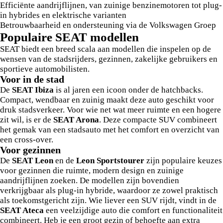
Efficiënte aandrijflijnen, van zuinige benzinemotoren tot plug-
in hybrides en elektrische varianten
Betrouwbaarheid en ondersteuning via de Volkswagen Groep
Populaire SEAT modellen
SEAT biedt een breed scala aan modellen die inspelen op de
wensen van de stadsrijders, gezinnen, zakelijke gebruikers en
sportieve automobilisten.
Voor in de stad
De
SEAT Ibiza
is al jaren een icoon onder de hatchbacks.
Compact, wendbaar en zuinig maakt deze auto geschikt voor
druk stadsverkeer. Voor wie net wat meer ruimte en een hogere
zit wil, is er de
SEAT Arona
. Deze compacte SUV combineert
het gemak van een stadsauto met het comfort en overzicht van
een cross-over.
Voor gezinnen
De
SEAT Leon
en de
Leon Sportstourer
zijn populaire keuzes
voor gezinnen die ruimte, modern design en zuinige
aandrijflijnen zoeken. De modellen zijn bovendien
verkrijgbaar als plug-in hybride, waardoor ze zowel praktisch
als toekomstgericht zijn. Wie liever een SUV rijdt, vindt in de
SEAT Ateca
een veelzijdige auto die comfort en functionaliteit
combineert. Heb je een groot gezin of behoefte aan extra