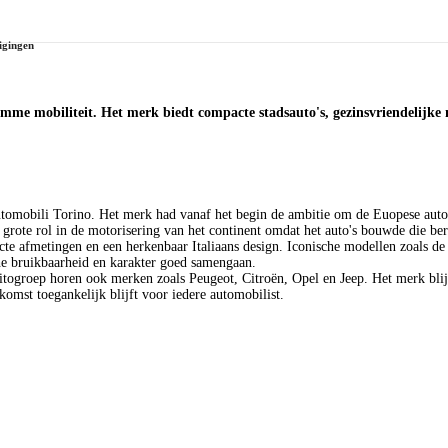
igingen
imme mobiliteit. Het merk biedt compacte stadsauto's, gezinsvriendelijke 
utomobili Torino. Het merk had vanaf het begin de ambitie om de Euopese automa
en grote rol in de motorisering van het continent omdat het auto's bouwde die b
 afmetingen en een herkenbaar Italiaans design. Iconische modellen zoals de Fi
he bruikbaarheid en karakter goed samengaan.
uitogroep horen ook merken zoals Peugeot, Citroën, Opel en Jeep. Het merk blij
ekomst toegankelijk blijft voor iedere automobilist.