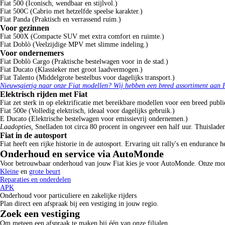
Fiat 500 (Iconisch, wendbaar en stijlvol.)
Fiat 500C (Cabrio met hetzelfde speelse karakter.)
Fiat Panda (Praktisch en verrassend ruim.)
Voor gezinnen
Fiat 500X (Compacte SUV met extra comfort en ruimte.)
Fiat Doblò (Veelzijdige MPV met slimme indeling.)
Voor ondernemers
Fiat Doblò Cargo (Praktische bestelwagen voor in de stad.)
Fiat Ducato (Klassieker met groot laadvermogen.)
Fiat Talento (Middelgrote bestelbus voor dagelijks transport.)
Nieuwsgierig naar onze Fiat modellen? Wij hebben een breed assortiment aan Fi
Elektrisch rijden met Fiat
Fiat zet sterk in op elektrificatie met bereikbare modellen voor een breed publi
Fiat 500e (Volledig elektrisch, ideaal voor dagelijks gebruik.)
E Ducato (Elektrische bestelwagen voor emissievrij ondernemen.)
Laadopties,
Snelladen tot circa 80 procent in ongeveer een half uur. Thuislad
Fiat in de autosport
Fiat heeft een rijke historie in de autosport. Ervaring uit rally's en endurance
Onderhoud en service via AutoMonde
Voor betrouwbaar onderhoud van jouw Fiat kies je voor AutoMonde. Onze mon
Kleine
en
grote beurt
Reparaties en onderdelen
APK
Onderhoud voor particuliere en zakelijke rijders
Plan direct een afspraak bij een vestiging in jouw regio.
Zoek een vestiging
Om meteen een afspraak te maken bij één van onze filialen