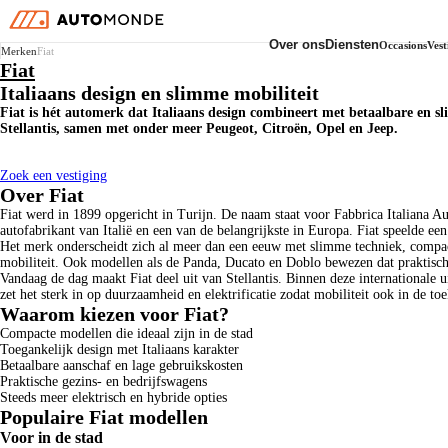
Over ons
Diensten
Occasions
Vest
Zoek een vestiging
Zoek een vestiging
Merken
Fiat
Fiat
Om meteen een afspraak te maken bij 1 van onze filialen
Om meteen een afspraak te maken bij 1 van onze filialen
Italiaans design en slimme mobiliteit
Fiat is hét automerk dat Italiaans design combineert met betaalbare en sl
Zoek een vestiging
Zoek een vestiging
Stellantis, samen met onder meer Peugeot, Citroën, Opel en Jeep.
Over ons
Diensten
Over ons
Auto Onderhoud
Onze merken
Kleine Beurt
Vestigingen
Grote Beurt
Zoek een vestiging
AutoMonde worden
Onderhoud leaseauto's
Over Fiat
APK
Services
Fiat werd in 1899 opgericht in Turijn. De naam staat voor Fabbrica Italiana A
Overzicht services
Aircocheck
autofabrikant van Italië en een van de belangrijkste in Europa. Fiat speelde e
Bandenwissel
Het merk onderscheidt zich al meer dan een eeuw met slimme techniek, compacte
Remmenservice
mobiliteit. Ook modellen als de Panda, Ducato en Doblo bewezen dat praktisc
2 jaar garantie
EV specialist
Vandaag de dag maakt Fiat deel uit van Stellantis. Binnen deze internationale 
zet het sterk in op duurzaamheid en elektrificatie zodat mobiliteit ook in de to
Waarom kiezen voor Fiat?
Compacte modellen die ideaal zijn in de stad
Toegankelijk design met Italiaans karakter
Betaalbare aanschaf en lage gebruikskosten
Praktische gezins- en bedrijfswagens
Steeds meer elektrisch en hybride opties
Populaire Fiat modellen
Voor in de stad